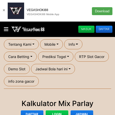
×
VEGASHOKI88
Download
VEGASHOKI88 Mobile App
MASUK
DAFTAR
Tentang Kami
Mobile
Info
Cara Betting
Prediksi Togel
RTP Slot Gacor
Demo Slot
Jadwal Bola hari ini
info zona gacor
Kalkulator Mix Parlay
DAFTAR
LOGIN
JADWAL