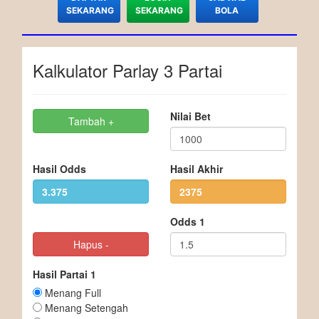
SEKARANG
SEKARANG
BOLA