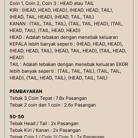
Coin 1, Coin 2, Coin 3 : HEAD atau TAIL
KIRI : (HEAD, HEAD, HEAD), (HEAD, HEAD, TAIL),
(HEAD, TAIL, HEAD), (HEAD, TAIL, TAIL)
KANAN : (TAIL, TAIL, TAIL), (TAIL, TAIL, HEAD), (TAIL,
HEAD, TAIL), (TAIL, HEAD, HEAD)
HEAD : Adalah tebakan dengan menebak keluaran
KEPALA lebih banyak seperti : (HEAD, HEAD, HEAD),
(HEAD, HEAD, TAIL), (HEAD, TAIL, HEAD), (TAIL, HEAD,
HEAD)
TAIL : Adalah tebakan dengan menebak keluaran EKOR
lebih banyak seperti : (TAIL, TAIL, TAIL), (TAIL, TAIL,
HEAD), (TAIL, HEAD, TAIL), (HEAD, TAIL, TAIL)
PEMBAYARAN
Tebak 3 Coin Tepat : 7.8x Pasangan
Tebak 2 coin dan 1 coin : 2.6x Pasangan
50-50
Tebak Head / Tail : 2x Pasangan
Tebak Kiri / Kanan : 2x Pasangan
Tebak Coin 1 / Coin 2/ Coin 3 : 2x Pasangan