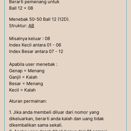
Berarti pemenang untuk
Ball 12 = 08
Menebak 50-50 Ball 12 (12D).
Struktur:
AB
Misalnya keluar : 08
Index Kecil antara 01 - 06
Index Besar antara 07 - 12
Apabila user menebak :
Genap = Menang
Ganjil = Kalah
Besar = Menang
Kecil = Kalah
Aturan permainan:
1. Jika anda membeli diluar dari nomor yang
dikeluarkan, berarti anda kalah dan uang tidak
dikembalikan sama sekali.