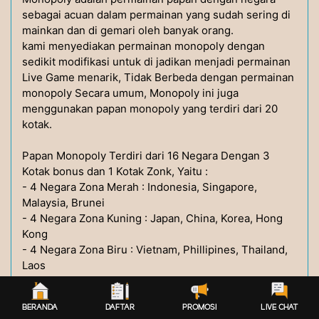
sebagai acuan dalam permainan yang sudah sering di
mainkan dan di gemari oleh banyak orang.
kami menyediakan permainan monopoly dengan
sedikit modifikasi untuk di jadikan menjadi permainan
Live Game menarik, Tidak Berbeda dengan permainan
monopoly Secara umum, Monopoly ini juga
menggunakan papan monopoly yang terdiri dari 20
kotak.
Papan Monopoly Terdiri dari 16 Negara Dengan 3
Kotak bonus dan 1 Kotak Zonk, Yaitu :
- 4 Negara Zona Merah : Indonesia, Singapore,
Malaysia, Brunei
- 4 Negara Zona Kuning : Japan, China, Korea, Hong
Kong
- 4 Negara Zona Biru : Vietnam, Phillipines, Thailand,
Laos
- 4 Negara Zona Hijau : Cambodia, Macao, India,
Taiwan
BERANDA
DAFTAR
PROMOSI
LIVE CHAT
- Bonus x2, Bonus x1, Bonus x1/2 masing-masing 1