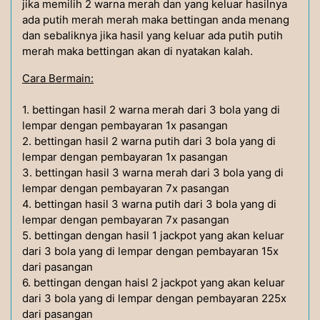
jika memilih 2 warna merah dan yang keluar hasilnya
ada putih merah merah maka bettingan anda menang
dan sebaliknya jika hasil yang keluar ada putih putih
merah maka bettingan akan di nyatakan kalah.
Cara Bermain:
1. bettingan hasil 2 warna merah dari 3 bola yang di
lempar dengan pembayaran 1x pasangan
2. bettingan hasil 2 warna putih dari 3 bola yang di
lempar dengan pembayaran 1x pasangan
3. bettingan hasil 3 warna merah dari 3 bola yang di
lempar dengan pembayaran 7x pasangan
4. bettingan hasil 3 warna putih dari 3 bola yang di
lempar dengan pembayaran 7x pasangan
5. bettingan dengan hasil 1 jackpot yang akan keluar
dari 3 bola yang di lempar dengan pembayaran 15x
dari pasangan
6. bettingan dengan haisl 2 jackpot yang akan keluar
dari 3 bola yang di lempar dengan pembayaran 225x
dari pasangan