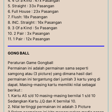
4. 4 Of a Kind : 47x Pasangan
5. Straight : 33x Pasangan
6. Full House : 23x Pasangan
7. Flush: 18x Pasangan
8. INC. Straight : 16x Pasangan
9. 3 Of a Kind : 5x Pasangan
10. 2 Pair : 3x Pasangan
11. 1 Pair : 12x Pasangan
GONG BALL
Peraturan Game Gongball
Permainan ini adalah permainan sama seperti
samgong atau (3 picture) yang dimana hasil dari
permainan ini tergantung dari jumlah 3 kartu yang di
dapat. Masing-masing kartu memiliki nilai sebagai
berikut :
1. Kartu AS s/d 10 masing-masing bernilai 1 s/d 10
Sedangkan Kartu J,Q dan K bernilai 10.
2. Nilai tertinggi permainan ini adalah 3 Picture