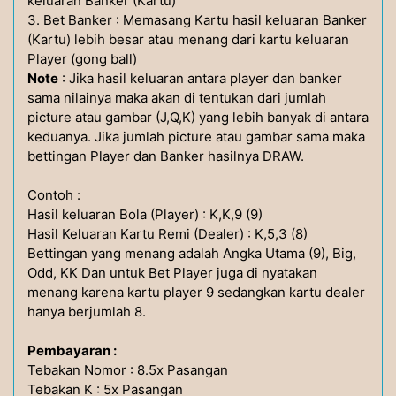
keluaran Banker (Kartu)
3. Bet Banker : Memasang Kartu hasil keluaran Banker
(Kartu) lebih besar atau menang dari kartu keluaran
Player (gong ball)
Note
: Jika hasil keluaran antara player dan banker
sama nilainya maka akan di tentukan dari jumlah
picture atau gambar (J,Q,K) yang lebih banyak di antara
keduanya. Jika jumlah picture atau gambar sama maka
bettingan Player dan Banker hasilnya DRAW.
Contoh :
Hasil keluaran Bola (Player) : K,K,9 (9)
Hasil Keluaran Kartu Remi (Dealer) : K,5,3 (8)
Bettingan yang menang adalah Angka Utama (9), Big,
Odd, KK Dan untuk Bet Player juga di nyatakan
menang karena kartu player 9 sedangkan kartu dealer
hanya berjumlah 8.
Pembayaran :
Tebakan Nomor : 8.5x Pasangan
Tebakan K : 5x Pasangan