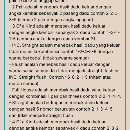
pair 1 dan 2 di anggap kalah.
- 2 Pair adalah menebak hasil dadu keluar dengan
angka kembar sebanyak 2 pasang dadu contoh 2-2-3-
3-5 (semua 2 pair dengan angka apapun)
- 3 Of a Kind adalah menebak hasil dadu keluar
dengan angka kembar sebanyak 3 dadu contoh 1-3-1-
1-5 (semua angka dengan dadu kembar 3)
- INC. Straight adalah menebak hasil dadu yang keluar
tidak memiliki kombinasi contoh 1-2-4-5-6 dengan
warna berbeda" (tidak sewarna semua)
- Flush adalah menebak hasil dadu keluar dengan
warna sama semua dan tidak menjadi straight flush or
INC. Straight flush. Contoh : 6-6-2-1-5 (hitam atau
merah semua)
- Full House adalah menebak hasil dadu yang keluar
dengan kombinasi 1 pair dan threes contoh 2-2-4-4-4.
- Straight adalah bettingan menebak dadu keluar
dengan hasil 5 nomor berurutan contoh 2-1-3-4-5
dan tidak menjadi straight flush
- 4 Of a Kind adalah menebak hasil dadu keluar
dengan angka kembar sebanyak 4 dadu contoh 2-3-2-