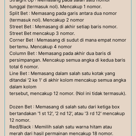
tunggal (termasuk nol). Mencakup 1 nomor.
Split Bet : Memasang pada garis antara dua nomor
(termasuk nol). Mencakup 2 nomor
Street Bet : Memasang di akhir setiap baris nomor.
Street Bet mencakup 3 nomor.
Corner Bet : Memasang di sudut di mana empat nomor
bertemu. Mencakup 4 nomor
Column Bet : Memasang pada akhir dua baris di
persimpangan. Mencakup semua angka di kedua baris
total 6 nomor.
Line Bet : Memasang dalam salah satu kotak yang
ditandai '2 ke 1' di akhir kolom mencakup semua angka
dalam kolom
tersebut, mencakup 12 nomor. (Nol ini tidak termasuk).
Dozen Bet : Memasang di salah satu dari ketiga box
bertandakan '1 st 12', '2 nd 12', atau '3 rd 12' mencakup
12 nomor.
Red/Black : Memilih salah satu warna hitam atau
merah dari hasil permainan mencakup 18 nomor.