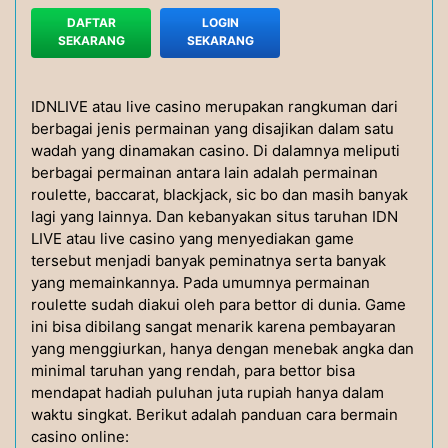
DAFTAR
LOGIN
SEKARANG
SEKARANG
IDNLIVE atau live casino merupakan rangkuman dari
berbagai jenis permainan yang disajikan dalam satu
wadah yang dinamakan casino. Di dalamnya meliputi
berbagai permainan antara lain adalah permainan
roulette, baccarat, blackjack, sic bo dan masih banyak
lagi yang lainnya. Dan kebanyakan situs taruhan IDN
LIVE atau live casino yang menyediakan game
tersebut menjadi banyak peminatnya serta banyak
yang memainkannya. Pada umumnya permainan
roulette sudah diakui oleh para bettor di dunia. Game
ini bisa dibilang sangat menarik karena pembayaran
yang menggiurkan, hanya dengan menebak angka dan
minimal taruhan yang rendah, para bettor bisa
mendapat hadiah puluhan juta rupiah hanya dalam
waktu singkat. Berikut adalah panduan cara bermain
casino online: