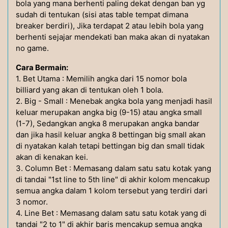
bola yang mana berhenti paling dekat dengan ban yg
sudah di tentukan (sisi atas table tempat dimana
breaker berdiri), Jika terdapat 2 atau lebih bola yang
berhenti sejajar mendekati ban maka akan di nyatakan
no game.
Cara Bermain:
1. Bet Utama : Memilih angka dari 15 nomor bola
billiard yang akan di tentukan oleh 1 bola.
2. Big - Small : Menebak angka bola yang menjadi hasil
keluar merupakan angka big (9-15) atau angka small
(1-7), Sedangkan angka 8 merupakan angka bandar
dan jika hasil keluar angka 8 bettingan big small akan
di nyatakan kalah tetapi bettingan big dan small tidak
akan di kenakan kei.
3. Column Bet : Memasang dalam satu satu kotak yang
di tandai "1st line to 5th line" di akhir kolom mencakup
semua angka dalam 1 kolom tersebut yang terdiri dari
3 nomor.
4. Line Bet : Memasang dalam satu satu kotak yang di
tandai "2 to 1" di akhir baris mencakup semua angka