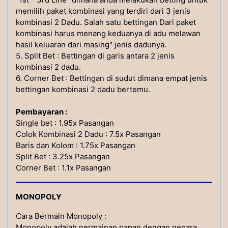
memilih paket kombinasi yang terdiri dari 3 jenis
kombinasi 2 Dadu. Salah satu bettingan Dari paket
kombinasi harus menang keduanya di adu melawan
hasil keluaran dari masing" jenis dadunya.
5. Split Bet : Bettingan di garis antara 2 jenis
kombinasi 2 dadu.
6. Corner Bet : Bettingan di sudut dimana empat jenis
bettingan kombinasi 2 dadu bertemu.
Pembayaran :
Single bet : 1.95x Pasangan
Colok Kombinasi 2 Dadu : 7.5x Pasangan
Baris dan Kolom : 1.75x Pasangan
Split Bet : 3.25x Pasangan
Corner Bet : 1.1x Pasangan
MONOPOLY
Cara Bermain Monopoly :
Monopoly adalah permainan papan dengan negara