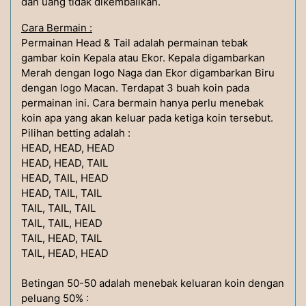
dan uang tidak dikembalikan.
Cara Bermain :
Permainan Head & Tail adalah permainan tebak
gambar koin Kepala atau Ekor. Kepala digambarkan
Merah dengan logo Naga dan Ekor digambarkan Biru
dengan logo Macan. Terdapat 3 buah koin pada
permainan ini. Cara bermain hanya perlu menebak
koin apa yang akan keluar pada ketiga koin tersebut.
Pilihan betting adalah :
HEAD, HEAD, HEAD
HEAD, HEAD, TAIL
HEAD, TAIL, HEAD
HEAD, TAIL, TAIL
TAIL, TAIL, TAIL
TAIL, TAIL, HEAD
TAIL, HEAD, TAIL
TAIL, HEAD, HEAD
Betingan 50-50 adalah menebak keluaran koin dengan
peluang 50% :