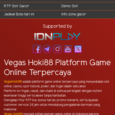
RTP Slot Gacor
Demo Slot
Jadwal Bola hari ini
info zona gacor
Supported by
Vegas Hoki88 Platform Game
Online Terpercaya
VegasHoki88
adalah platform game online terpercaya yang menyediakan slot
online, casino, sportsbook, poker, dan togel dalam satu akun.
Platform ini ringan, cepat, dan stabil di semua perangkat dengan sistem
keamanan tinggi serta akses tanpa hambatan.
Dilengkapi fitur RTP live, bonus harian, promo menarik, serta layanan
customer service 24 jam untuk mendukung pengalaman bermain yang
maksimal.
Vegas Hoki88
menjadi pilihan pemain game online di Indonesia karena